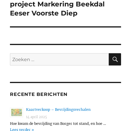
project Markering Beekdal
Eeser Voorste Diep
ZO
Zoeken
naar:
RECENTE BERICHTEN
Kaartverkoop – Bevrijdingsverhalen
14 april 2025
Hoe kwam de bevrijding van Borger tot stand, en hoe …
Lees verder »