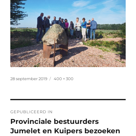
Geplaatst
Volledige
28 september 2019
400 × 300
op
grootte
Bericht
GEPUBLICEERD IN
navigatie
Provinciale bestuurders
Jumelet en Kuipers bezoeken