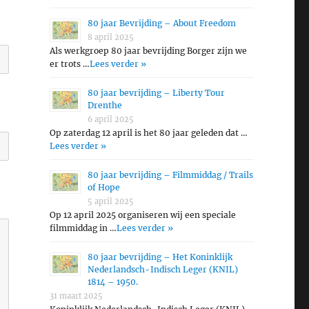
80 jaar Bevrijding – About Freedom
8 april 2025
Als werkgroep 80 jaar bevrijding Borger zijn we
er trots …
Lees verder »
80 jaar bevrijding – Liberty Tour
Drenthe
6 april 2025
Op zaterdag 12 april is het 80 jaar geleden dat …
Lees verder »
80 jaar bevrijding – Filmmiddag / Trails
of Hope
5 april 2025
Op 12 april 2025 organiseren wij een speciale
filmmiddag in …
Lees verder »
80 jaar bevrijding – Het Koninklijk
Nederlandsch-Indisch Leger (KNIL)
1814 – 1950.
31 maart 2025