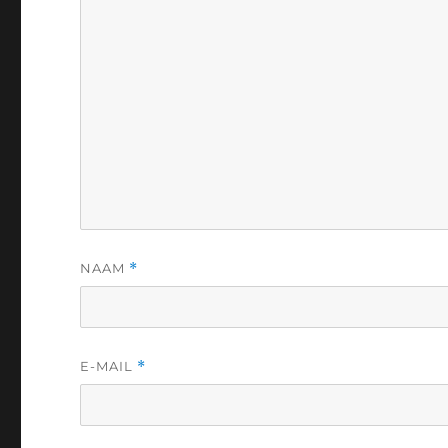
NAAM
*
E-MAIL
*