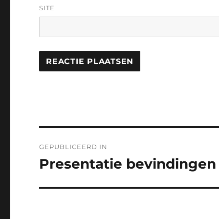
SITE
Bericht
GEPUBLICEERD IN
navigatie
Presentatie bevindingen