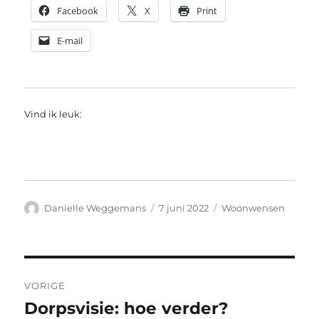
Facebook
X
Print
E-mail
Vind ik leuk:
Auteur
Geplaatst
Categorieën
Danielle Weggemans
7 juni 2022
Woonwensen
op
Bericht
VORIGE
navigatie
Dorpsvisie: hoe verder?
Vorig