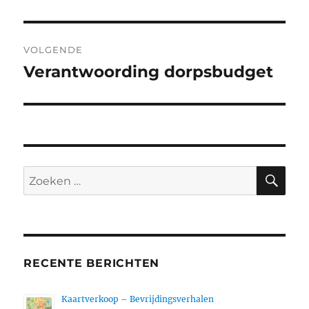
bericht:
VOLGENDE
Verantwoording dorpsbudget
Volgend
bericht:
ZO
Zoeken
naar:
RECENTE BERICHTEN
Kaartverkoop – Bevrijdingsverhalen