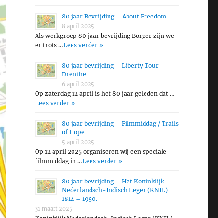
80 jaar Bevrijding – About Freedom
8 april 2025
Als werkgroep 80 jaar bevrijding Borger zijn we
er trots …
Lees verder »
80 jaar bevrijding – Liberty Tour
Drenthe
6 april 2025
Op zaterdag 12 april is het 80 jaar geleden dat …
Lees verder »
80 jaar bevrijding – Filmmiddag / Trails
of Hope
5 april 2025
Op 12 april 2025 organiseren wij een speciale
filmmiddag in …
Lees verder »
80 jaar bevrijding – Het Koninklijk
Nederlandsch-Indisch Leger (KNIL)
1814 – 1950.
31 maart 2025