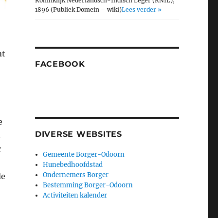
Koninklijk Nederlandsch-Indisch Leger (KNIL),
1896 (Publiek Domein – wiki)
Lees verder »
mt
FACEBOOK
e
DIVERSE WEBSITES
.
r
Gemeente Borger-Odoorn
Hunebedhoofdstad
Ondernemers Borger
de
Bestemming Borger-Odoorn
Activiteiten kalender