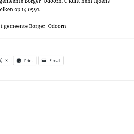
gemeente Borger-Odoorn. U kunt hem tijdens
eiken op 14 0591.
cht gemeente Borger-Odoorn
X
Print
E-mail