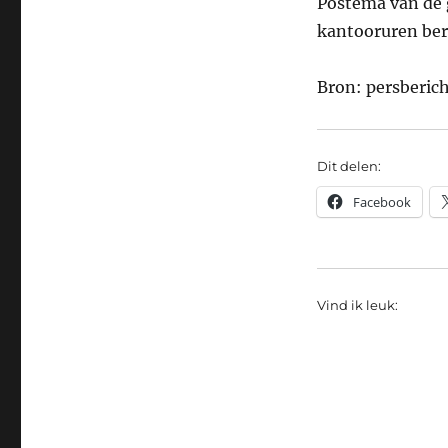
Postema van de 
kantooruren ber
Bron: persberi
Dit delen:
Facebook
Vind ik leuk: