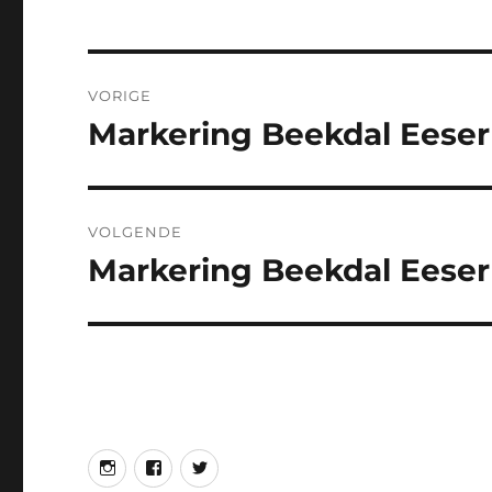
Bericht
VORIGE
navigatie
Markering Beekdal Eeser
Vorig
bericht:
VOLGENDE
Markering Beekdal Eeser
Volgend
bericht:
Instagram
Facebook
Twitter