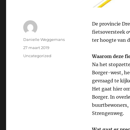
De provincie Dr
fietsoversteek 
Auteur
Danielle Weggemans
ter hoogte van 
Geplaatst
27 maart 2019
op
Categorieën
Uncategorized
Waarom deze fi
Na het stopzett
Borger-west, he
gevraagd te kijk
Het gaat hier om
Borger. In overl
buurtbewoners, 
Strengenweg.
Wat gaat er pre