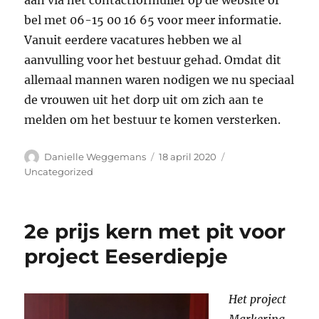
bel met 06-15 00 16 65 voor meer informatie.
Vanuit eerdere vacatures hebben we al
aanvulling voor het bestuur gehad. Omdat dit
allemaal mannen waren nodigen we nu speciaal
de vrouwen uit het dorp uit om zich aan te
melden om het bestuur te komen versterken.
Auteur
Geplaatst
Categorieën
Danielle Weggemans
18 april 2020
op
Uncategorized
2e prijs kern met pit voor
project Eeserdiepje
Het project
Markering