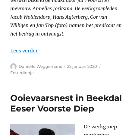
mevrouw Annelies Joritsma. De werkgroepleden
Jacob Woldendorp, Hans Agterberg, Cor van
Willigen en Jan Top (foto) namen het predicaat en
het bedrag in ontvangst.
“2e prijs kern met pit voor project Eeser
Lees verder
Auteur
Geplaatst
Categorieën
Danielle Weggemans
22 januari 2020
op
Eeserdiepje
Ooievaarsnest in Beekdal
Eeser Voorste Diep
De werkgroep