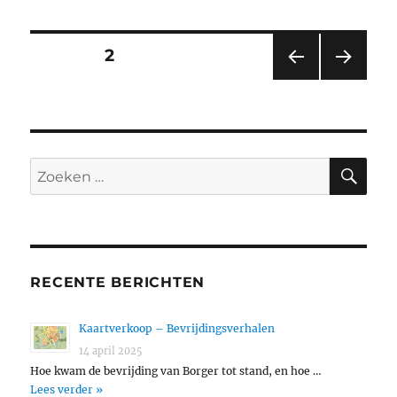
Berichten
PAGINA
2
VORI
VOL
paginering
GE
GEN
PAGI
DE
NA
PAGI
NA
ZO
Zoeken
naar:
RECENTE BERICHTEN
Kaartverkoop – Bevrijdingsverhalen
14 april 2025
Hoe kwam de bevrijding van Borger tot stand, en hoe …
Lees verder »