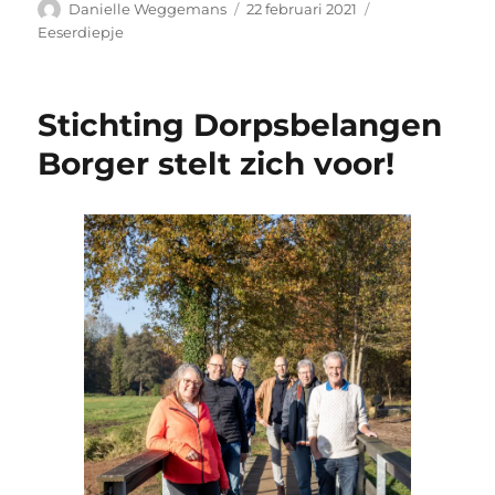
Auteur
Geplaatst
Categorieën
Danielle Weggemans
22 februari 2021
op
Eeserdiepje
Stichting Dorpsbelangen
Borger stelt zich voor!