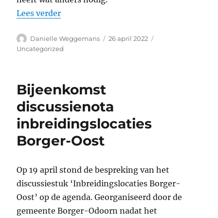
“Hoe krijgen we een hele wijk van het ga
Lees verder
Auteur
Geplaatst
Categorieën
Danielle Weggemans
26 april 2022
op
Uncategorized
Bijeenkomst
discussienota
inbreidingslocaties
Borger-Oost
Op 19 april stond de bespreking van het
discussiestuk ‘Inbreidingslocaties Borger-
Oost’ op de agenda. Georganiseerd door de
gemeente Borger-Odoorn nadat het