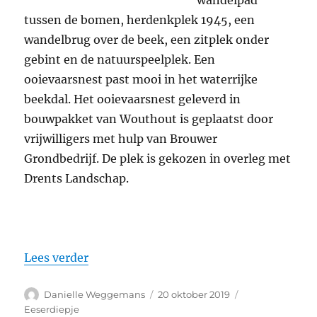
wandelpad
tussen de bomen, herdenkplek 1945, een
wandelbrug over de beek, een zitplek onder
gebint en de natuurspeelplek. Een
ooievaarsnest past mooi in het waterrijke
beekdal. Het ooievaarsnest geleverd in
bouwpakket van Wouthout is geplaatst door
vrijwilligers met hulp van Brouwer
Grondbedrijf. De plek is gekozen in overleg met
Drents Landschap.
“Ooievaarsnest in Beekdal Eeser Voorste
Lees verder
Auteur
Geplaatst
Categorieën
Danielle Weggemans
20 oktober 2019
op
Eeserdiepje