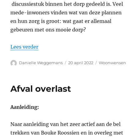
discussiestuk binnen het dorp gedeeld is. Veel
mede-inwoners vinden wat van deze plannen
en hun zorg is groot: wat gaat er allemaal
gebeuren met ons mooie dorp?
“Bijeenkomst discussienota inbreidings
Lees verder
Auteur
Geplaatst
Categorieën
Danielle Weggemans
20 april 2022
Woonwensen
op
Afval overlast
Aanleiding:
Naar aanleiding van het zeer actief aan de bel
trekken van Bouke Roossien en in overleg met