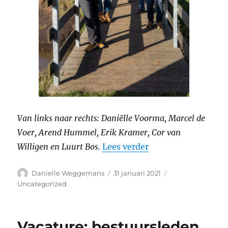
Van links naar rechts: Daniëlle Voorma, Marcel de
Voer, Arend Hummel, Erik Kramer, Cor van
“Stichting Dorpsbel
Willigen en Luurt Bos.
Lees verder
Auteur
Geplaatst
Categorieën
Danielle Weggemans
31 januari 2021
op
Uncategorized
Vacature: bestuursleden