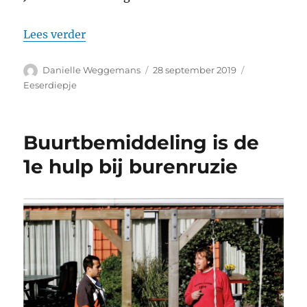
“Provinciale bestuurders Jumelet en Kui
Lees verder
Auteur
Geplaatst
Categorieën
Danielle Weggemans
28 september 2019
op
Eeserdiepje
Buurtbemiddeling is de
1e hulp bij burenruzie