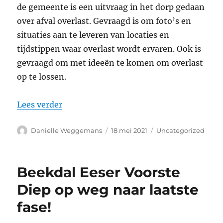
de gemeente is een uitvraag in het dorp gedaan
over afval overlast. Gevraagd is om foto’s en
situaties aan te leveren van locaties en
tijdstippen waar overlast wordt ervaren. Ook is
gevraagd om met ideeën te komen om overlast
op te lossen.
“Afval overlast”
Lees verder
Auteur
Geplaatst
Categorieën
Danielle Weggemans
18 mei 2021
Uncategorized
op
Beekdal Eeser Voorste
Diep op weg naar laatste
fase!