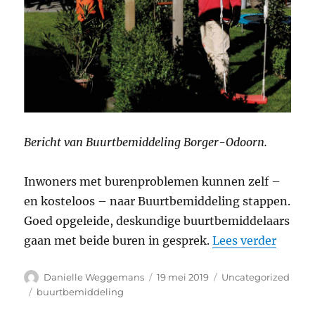
Bericht van Buurtbemiddeling Borger-Odoorn.
Inwoners met burenproblemen kunnen zelf –
en kosteloos – naar Buurtbemiddeling stappen.
Goed opgeleide, deskundige buurtbemiddelaars
“Buurt
gaan met beide buren in gesprek.
Lees verder
Auteur
Geplaatst
Categorieën
Danielle Weggemans
19 mei 2019
Uncategorized
op
Tags
buurtbemiddeling